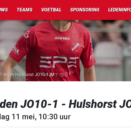
UWS
TEAMS
VOETBAL
SPONSORING
LEDENINF
-1 tegen Hulshorst JO10-1JM
rden JO10-1 - Hulshorst 
dag 11 mei, 10:30 uur