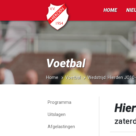
HOME
NIE
Voetbal
Home
Voetbal
Wedstrijd: Hierden JO10
Programma
Hie
Uitslagen
zater
Afgelastingen