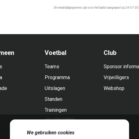
De wedstrijdgegevens zijn voor het laatst aangepast op 24-07-2
meen
Voetbal
Club
s
Teams
Sponsor informa
a
Programma
Vrijwilligers
ade
Uitslagen
Webshop
Standen
Trainingen
Jeugdvoetbal
🍪
We gebruiken cookies