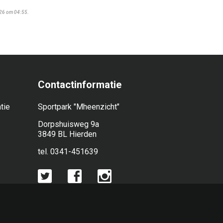
026 om 04:55.
Contactinformatie
tie
Sportpark "Mheenzicht"
Dorpshuisweg 9a
3849 BL Hierden
tel. 0341-451639