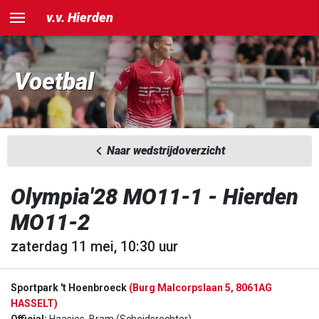
v.v. Hierden
Voetbal
Naar wedstrijdoverzicht
Olympia'28 MO11-1 - Hierden
MO11-2
zaterdag 11 mei, 10:30 uur
Sportpark 't Hoenbroeck
(Burg Malcorpslaan 5, 8061AG
HASSELT)