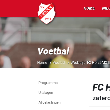
HOME
NIE
Voetbal
Home
Voetbal
Wedstrijd: FC Horst MO
Programma
FC 
Uitslagen
zaterd
Afgelastingen