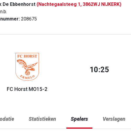
k De Ebbenhorst
(Nachtegaalsteeg 1, 3862WJ NIJKERK)
n.b.
dnummer:
208675
10:25
FC Horst MO15-2
datie
Statistieken
Spelers
Verslagen