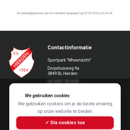
De wedstrijdgegevens zijn voor het laatst aangepast op 03-08-2026 om 04:46.
Contactinformatie
Sportpark "Mheenzicht"
Dorpshuisweg 9a
3849 BL Hierden
tel. 0341-451639
🍪
We gebruiken cookies
We gebruiken cookies om je de beste ervaring
op onze website te bieden.
Foto's door
Jaap Hop
& ontwerpen door
Grafyska
✓ Sta cookies toe
Built by
Bluey B.V.
& Jelle de Haan