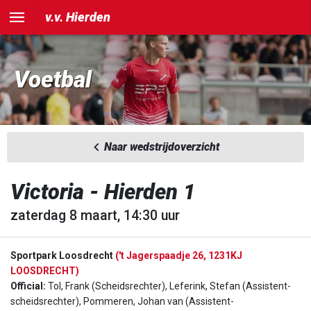
v.v. Hierden
Voetbal
Naar wedstrijdoverzicht
Victoria - Hierden 1
zaterdag 8 maart, 14:30 uur
Sportpark Loosdrecht
('t Jagerspaadje 26, 1231KJ
LOOSDRECHT)
Official:
Tol, Frank (Scheidsrechter), Leferink, Stefan (Assistent-
scheidsrechter), Pommeren, Johan van (Assistent-