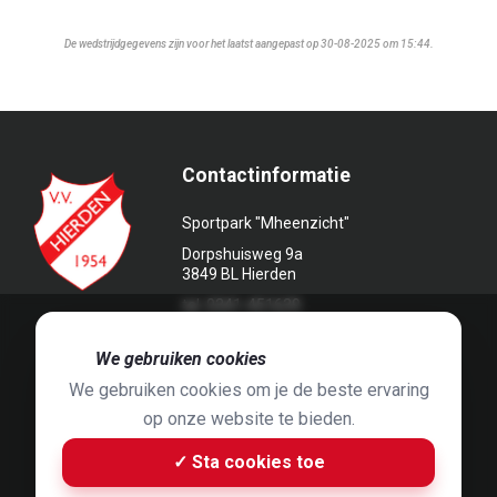
De wedstrijdgegevens zijn voor het laatst aangepast op 30-08-2025 om 15:44.
Contactinformatie
Sportpark "Mheenzicht"
Dorpshuisweg 9a
3849 BL Hierden
tel. 0341-451639
🍪
We gebruiken cookies
We gebruiken cookies om je de beste ervaring
op onze website te bieden.
Foto's door
Jaap Hop
& ontwerpen door
Grafyska
✓ Sta cookies toe
Built by
Bluey B.V.
& Jelle de Haan