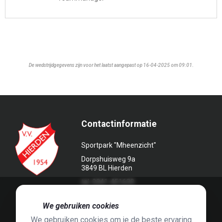
De wedstrijdgegevens zijn voor het laatst aangepast op 16-04-2025 om 09:01.
Contactinformatie
Sportpark "Mheenzicht"
Dorpshuisweg 9a
3849 BL Hierden
tel. 0341-451639
🍪
We gebruiken cookies
We gebruiken cookies om je de beste ervaring