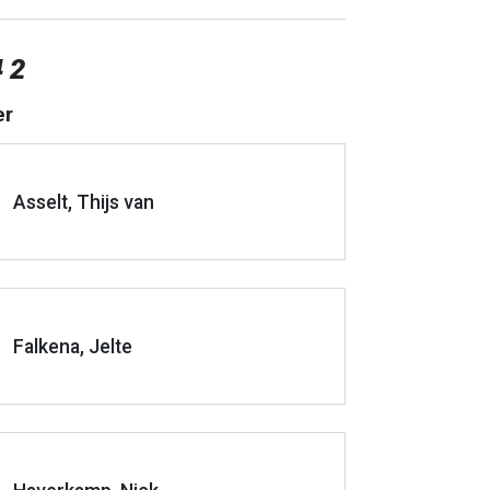
4 2
er
Asselt, Thijs van
Falkena, Jelte