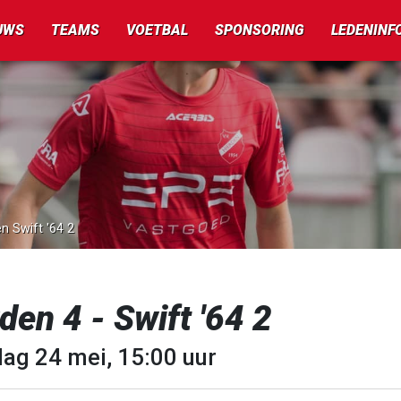
UWS
TEAMS
VOETBAL
SPONSORING
LEDENINF
n Swift '64 2
den 4 - Swift '64 2
dag 24 mei, 15:00 uur