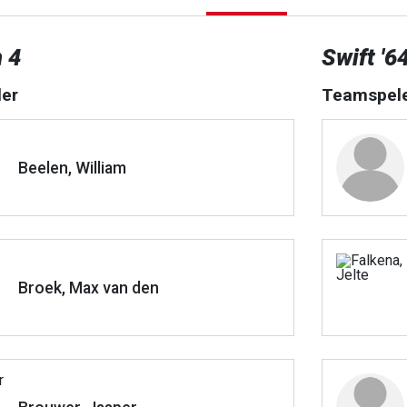
 4
Swift '6
er
Teamspel
Beelen, William
Broek, Max van den