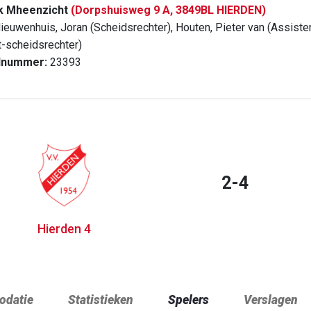
k Mheenzicht
(Dorpshuisweg 9 A, 3849BL HIERDEN)
ieuwenhuis, Joran (Scheidsrechter), Houten, Pieter van (Assisten
t-scheidsrechter)
dnummer:
23393
2-4
Hierden 4
datie
Statistieken
Spelers
Verslagen