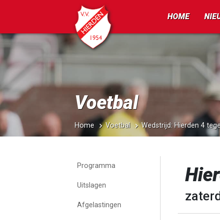
HOME
NIE
Voetbal
Home
Voetbal
Wedstrijd: Hierden 4 tege
Programma
Hier
Uitslagen
zater
Afgelastingen