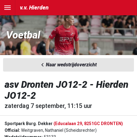
v.v. Hierden
Voetbal
Naar wedstrijdoverzicht
asv Dronten JO12-2 - Hierden
JO12-2
zaterdag 7 september, 11:15 uur
Sportpark Burg. Dekker
(Educalaan 29, 8251GC DRONTEN)
Official:
Weitgraven, Nathaniel (Scheidsrechter)