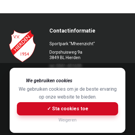
Contactinformatie
Sportpark "Mheenzicht"
Dorpshuisweg 9a
3849 BL Hierden
tel. 0341-451639
🍪
We gebruiken cookies
We gebruiken cookies om je de beste ervaring
op onze website te bieden.
Foto's door
Jaap Hop
& ontwerpen door
Grafyska
✓ Sta cookies toe
Built by
Bluey B.V.
& Jelle de Haan
Weigeren