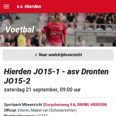
v.v. Hierden
Voetbal
Naar wedstrijdoverzicht
Hierden JO15-1 - asv Dronten
JO15-2
zaterdag 21 september, 09:00 uur
Sportpark Mheenzicht
(Dorpshuisweg 9 A, 3849BL HIERDEN)
Official:
Elteren, Maikel van (Scheidsrechter)