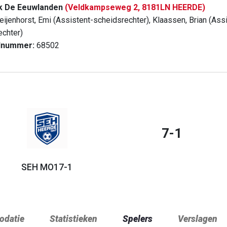
k De Eeuwlanden
(Veldkampseweg 2, 8181LN HEERDE)
eijenhorst, Emi (Assistent-scheidsrechter), Klaassen, Brian (As
echter)
dnummer:
68502
7-1
SEH MO17-1
datie
Statistieken
Spelers
Verslagen