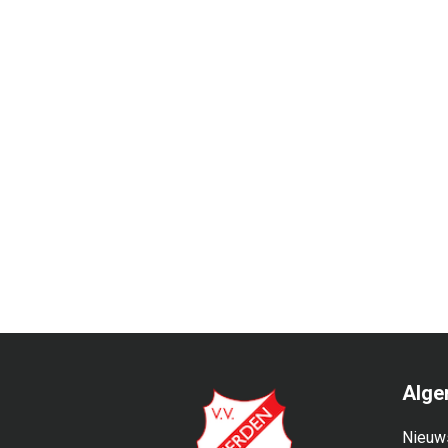
Alge
Nieuw