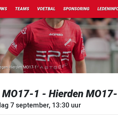
UWS
TEAMS
VOETBAL
SPONSORING
LEDENINF
tegen Hierden MO17-1
 MO17-1 - Hierden MO17
dag 7 september, 13:30 uur