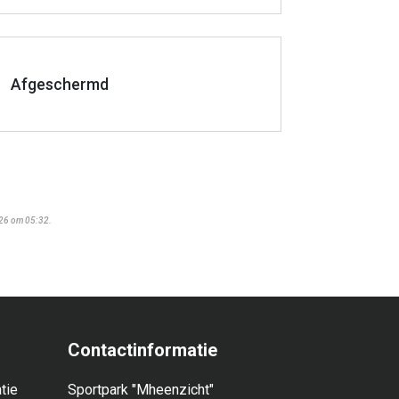
Afgeschermd
026 om 05:32.
Contactinformatie
tie
Sportpark "Mheenzicht"