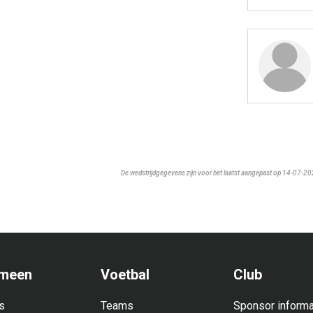
De wedstrijdgegevens zijn voor het laatst aangepast op 14-07-2
meen
Voetbal
Club
s
Teams
Sponsor informa