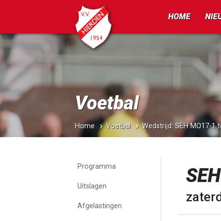
HOME
NIE
Voetbal
Home
Voetbal
Wedstrijd: SEH MO17-1 
Programma
SEH
Uitslagen
zater
Afgelastingen