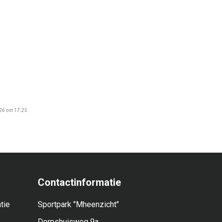
026 om 17:25.
Contactinformatie
tie
Sportpark "Mheenzicht"
Dorpshuisweg 9a