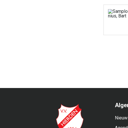
Alge
Nieuw
Agend