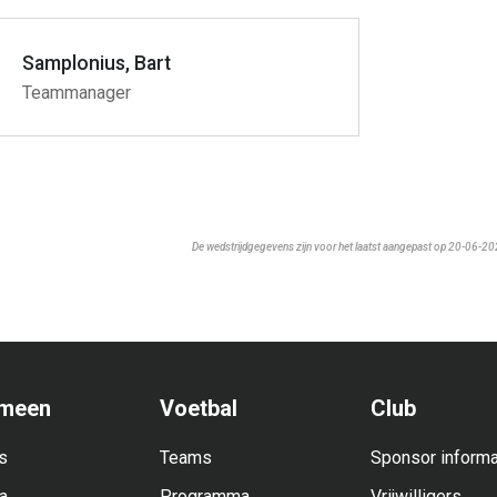
Samplonius, Bart
Teammanager
De wedstrijdgegevens zijn voor het laatst aangepast op 20-06-2
meen
Voetbal
Club
s
Teams
Sponsor informa
a
Programma
Vrijwilligers