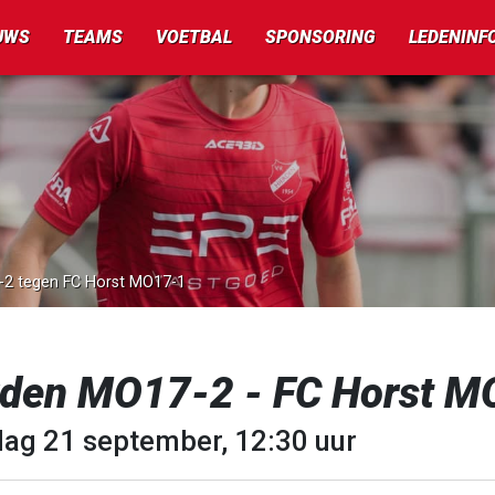
UWS
TEAMS
VOETBAL
SPONSORING
LEDENINF
7-2 tegen FC Horst MO17-1
rden MO17-2 - FC Horst M
dag 21 september, 12:30 uur