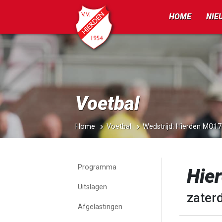
HOME
NIE
Voetbal
Home
Voetbal
Wedstrijd: Hierden MO1
Programma
Hie
Uitslagen
zater
Afgelastingen