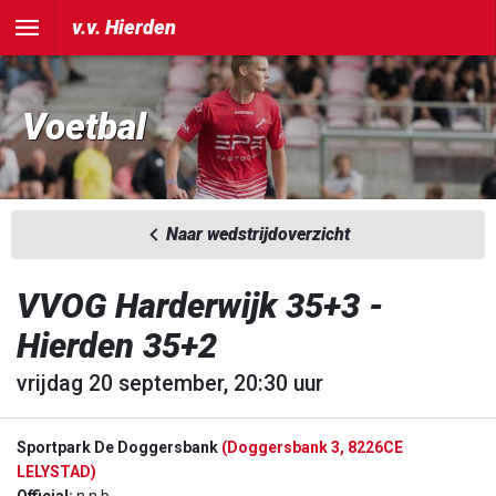
v.v. Hierden
Voetbal
Naar wedstrijdoverzicht
VVOG Harderwijk 35+3 -
Hierden 35+2
vrijdag 20 september, 20:30 uur
Sportpark De Doggersbank
(Doggersbank 3, 8226CE
LELYSTAD)