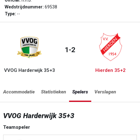
Official:
n.n.b.
Wedstrijdnummer:
69538
Type:
--
1-2
VVOG Harderwijk 35+3
Hierden 35+2
Accommodatie
Statistieken
Spelers
Verslagen
VVOG Harderwijk 35+3
Teamspeler