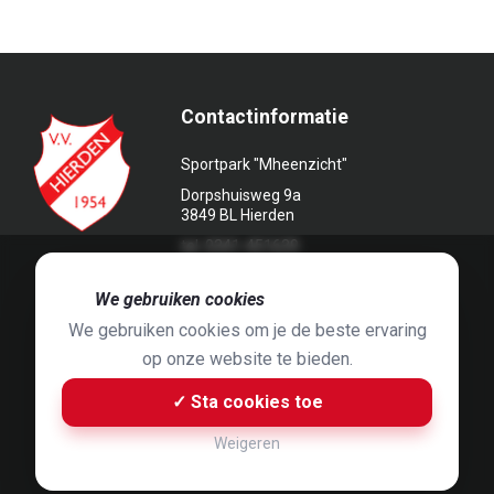
Contactinformatie
Sportpark "Mheenzicht"
Dorpshuisweg 9a
3849 BL Hierden
tel. 0341-451639
🍪
We gebruiken cookies
We gebruiken cookies om je de beste ervaring
op onze website te bieden.
Foto's door
Jaap Hop
& ontwerpen door
Grafyska
✓ Sta cookies toe
Built by
Bluey B.V.
& Jelle de Haan
Weigeren