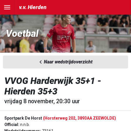
v.v. Hierden
Voetbal
Naar wedstrijdoverzicht
VVOG Harderwijk 35+1 -
Hierden 35+3
vrijdag 8 november, 20:30 uur
Sportpark De Horst
(Horsterweg 202, 3893AA ZEEWOLDE)
Official:
n.n.b.