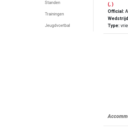
Standen
(, )
Official:
A
Trainingen
Wedstrij
Type:
vrie
Jeugdvoetbal
Accommo