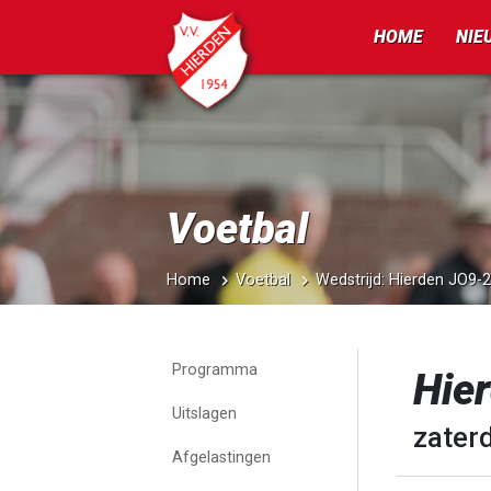
HOME
NIE
Voetbal
Home
Voetbal
Wedstrijd: Hierden JO9
Programma
Hie
Uitslagen
zater
Afgelastingen