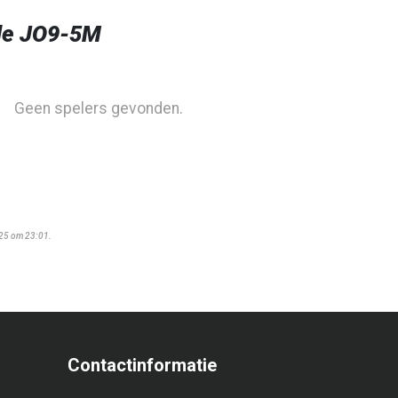
de JO9-5M
Geen spelers gevonden.
025 om 23:01.
Contactinformatie