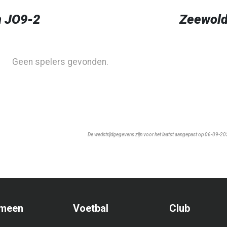
n JO9-2
Zeewol
Geen spelers gevonden.
De wedstrijdgegevens zijn voor het laatst aangepast op 06-09-2
meen
Voetbal
Club