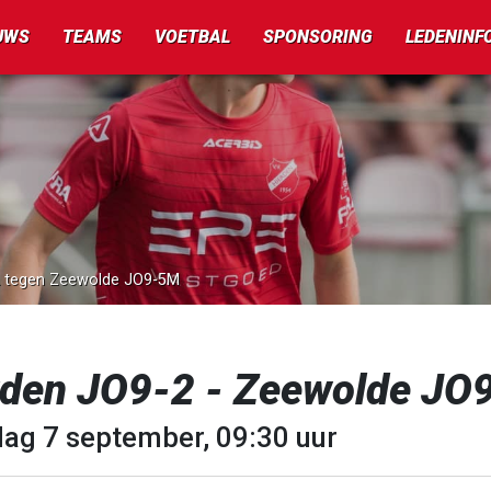
UWS
TEAMS
VOETBAL
SPONSORING
LEDENINF
-2 tegen Zeewolde JO9-5M
rden JO9-2 - Zeewolde J
dag 7 september, 09:30 uur