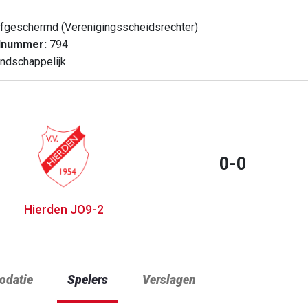
fgeschermd (Verenigingsscheidsrechter)
dnummer:
794
ndschappelijk
0-0
Hierden JO9-2
datie
Spelers
Verslagen