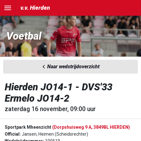
v.v. Hierden
Voetbal
Naar wedstrijdoverzicht
Hierden JO14-1 - DVS'33
Ermelo JO14-2
zaterdag 16 november, 09:00 uur
Sportpark Mheenzicht
(Dorpshuisweg 9 A, 3849BL HIERDEN)
Official:
Jansen, Heimen (Scheidsrechter)