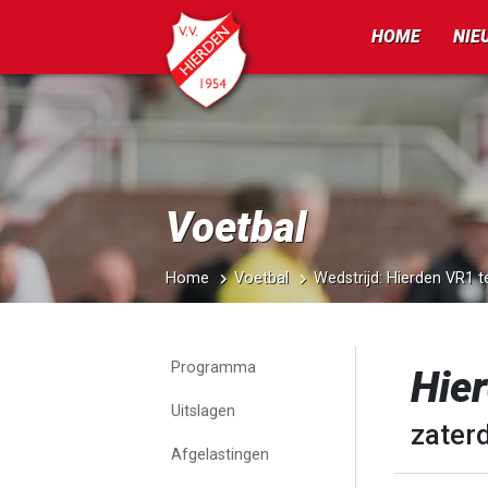
HOME
NIE
Voetbal
Home
Voetbal
Wedstrijd: Hierden VR1
Programma
Hie
Uitslagen
zaterd
Afgelastingen