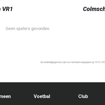
n VR1
Colmsch
Geen spelers gevonden.
De wedstrijdgegevens zijn voor het laatst aangepast op 10-01-2
meen
Voetbal
Club