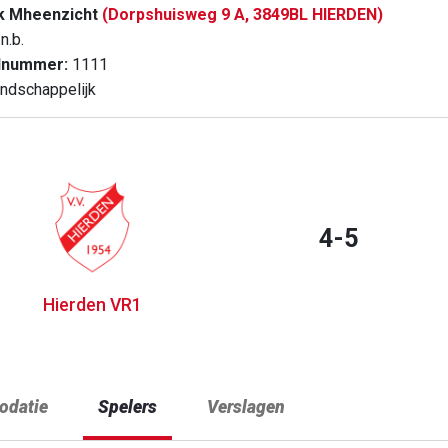
k Mheenzicht
(Dorpshuisweg 9 A, 3849BL HIERDEN)
n.b.
dnummer:
1111
ndschappelijk
4-5
Hierden VR1
datie
Spelers
Verslagen