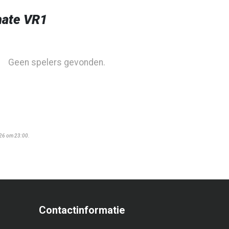
ate VR1
Geen spelers gevonden.
026 om 23:00.
Contactinformatie