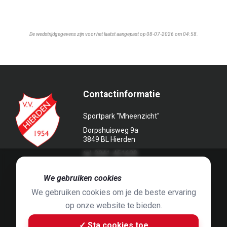
De wedstrijdgegevens zijn voor het laatst aangepast op 08-07-2026 om 04:58.
Contactinformatie
Sportpark "Mheenzicht"
Dorpshuisweg 9a
3849 BL Hierden
tel. 0341-451639
🍪
We gebruiken cookies
We gebruiken cookies om je de beste ervaring
op onze website te bieden.
Foto's door
Jaap Hop
& ontwerpen door
Grafyska
✓ Sta cookies toe