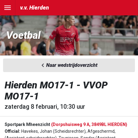
v.v. Hierden
Voetbal
Naar wedstrijdoverzicht
Hierden MO17-1 - VVOP
MO17-1
zaterdag 8 februari, 10:30 uur
Sportpark Mheenzicht
(Dorpshuisweg 9 A, 3849BL HIERDEN)
Official:
Havekes, Johan (Scheidsrechter), Afgeschermd,