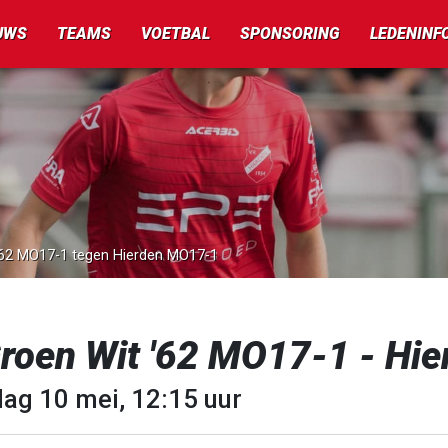
UWS
TEAMS
VOETBAL
SPONSORING
LEDENINF
 '62 MO17-1 tegen Hierden MO17-1
Groen Wit '62 MO17-1 - Hi
dag 10 mei, 12:15 uur