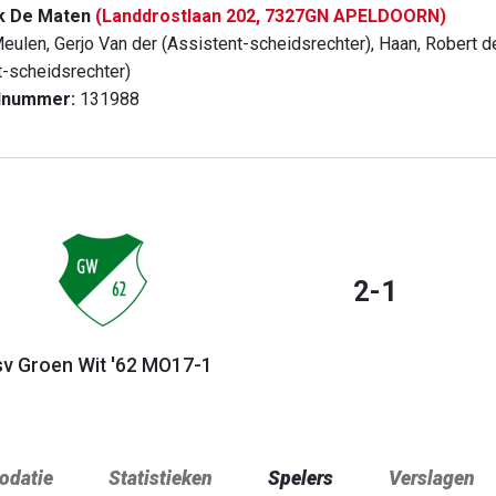
k De Maten
(Landdrostlaan 202, 7327GN APELDOORN)
eulen, Gerjo Van der (Assistent-scheidsrechter), Haan, Robert d
t-scheidsrechter)
dnummer:
131988
2-1
sv Groen Wit '62 MO17-1
datie
Statistieken
Spelers
Verslagen