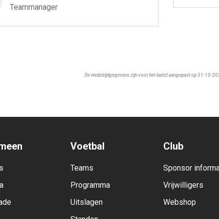
Teammanager
De wedstrijdgegevens zijn voor het laatst aangepast op 31-10-2
meen
Voetbal
Club
s
Teams
Sponsor informa
a
Programma
Vrijwilligers
ade
Uitslagen
Webshop