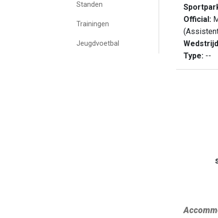
Standen
Sportpar
Official:
M
Trainingen
(Assisten
Wedstrij
Jeugdvoetbal
Type:
--
Accommo