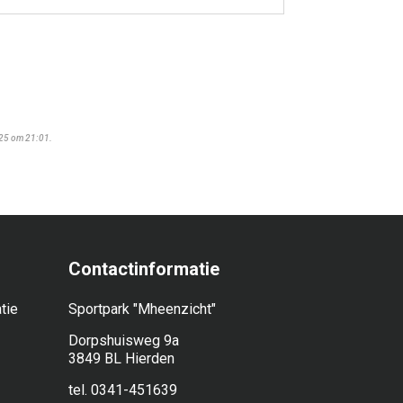
025 om 21:01.
Contactinformatie
tie
Sportpark "Mheenzicht"
Dorpshuisweg 9a
3849 BL Hierden
tel. 0341-451639