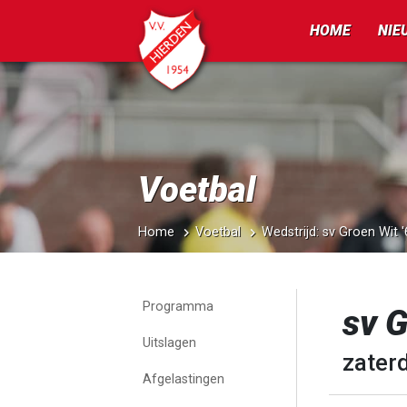
HOME
NIE
Voetbal
Home
Voetbal
Wedstrijd: sv Groen Wit
Programma
sv 
Uitslagen
zater
Afgelastingen