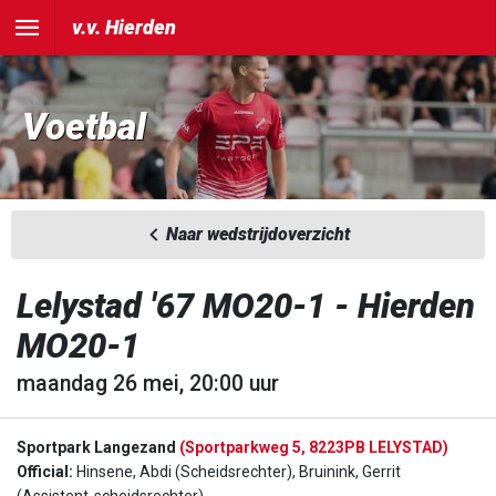
v.v. Hierden
Voetbal
Naar wedstrijdoverzicht
Lelystad '67 MO20-1 - Hierden
MO20-1
maandag 26 mei, 20:00 uur
Sportpark Langezand
(Sportparkweg 5, 8223PB LELYSTAD)
Official:
Hinsene, Abdi (Scheidsrechter), Bruinink, Gerrit