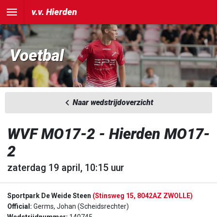
v.v. Hierden
Voetbal
Naar wedstrijdoverzicht
WVF MO17-2 - Hierden MO17-
2
zaterdag 19 april, 10:15 uur
Sportpark De Weide Steen
(Stinsweg 15, 8042AZ ZWOLLE)
Official:
Germs, Johan (Scheidsrechter)