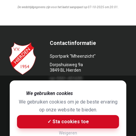
De wedstrijdgegevens zijn voor het laatst aangepast op 07-10-2025 om 20:01.
Contactinformatie
Sportpark "Mheenzicht"
Dorpshuisweg 9a
3849 BL Hierden
tel. 0341-451639
🍪
We gebruiken cookies
We gebruiken cookies om je de beste ervaring
op onze website te bieden.
Foto's door
Jaap Hop
& ontwerpen door
Grafyska
✓ Sta cookies toe
Built by
Bluey B.V.
& Jelle de Haan
Weigeren