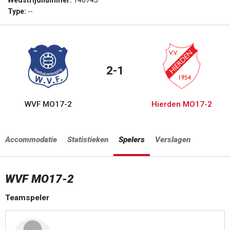
Wedstrijdnummer:
140745
Type:
--
2-1
WVF MO17-2
Hierden MO17-2
Accommodatie
Statistieken
Spelers
Verslagen
WVF MO17-2
Teamspeler