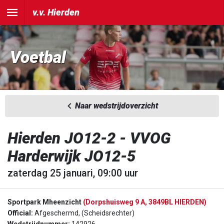
v.v. Hierden
Voetbal
Naar wedstrijdoverzicht
Hierden JO12-2 - VVOG
Harderwijk JO12-5
zaterdag 25 januari, 09:00 uur
Sportpark Mheenzicht
(Dorpshuisweg 9 A, 3849BL HIERDEN)
Official:
Afgeschermd, (Scheidsrechter)