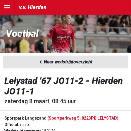
v.v. Hierden
Voetbal
Naar wedstrijdoverzicht
Lelystad '67 JO11-2 - Hierden
JO11-1
zaterdag 8 maart, 08:45 uur
Sportpark Langezand
(Sportparkweg 5, 8223PB LELYSTAD)
Official:
n.n.b.