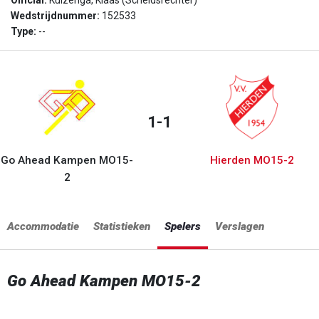
Official:
Kuizenga, Klaas (Scheidsrechter)
Wedstrijdnummer:
152533
Type:
--
1-1
Go Ahead Kampen MO15-
Hierden MO15-2
2
Accommodatie
Statistieken
Spelers
Verslagen
Go Ahead Kampen MO15-2