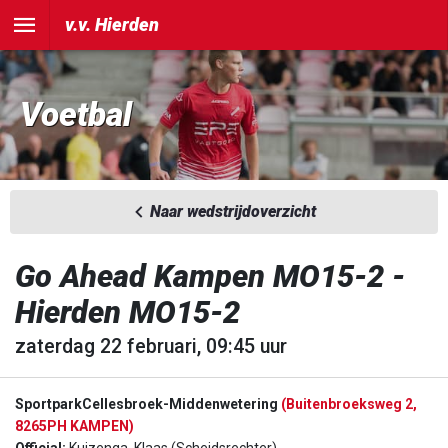
v.v. Hierden
Voetbal
Naar wedstrijdoverzicht
Go Ahead Kampen MO15-2 -
Hierden MO15-2
zaterdag 22 februari, 09:45 uur
SportparkCellesbroek-Middenwetering
(Buitenbroeksweg 2,
8265PH KAMPEN)