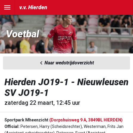
v.v. Hierden
Voetbal
Naar wedstrijdoverzicht
Hierden JO19-1 - Nieuwleusen
SV JO19-1
zaterdag 22 maart, 12:45 uur
Sportpark Mheenzicht
(Dorpshuisweg 9 A, 3849BL HIERDEN)
Official:
Petersen, Harry (Scheidsrechter), Westerman, Frits Jan