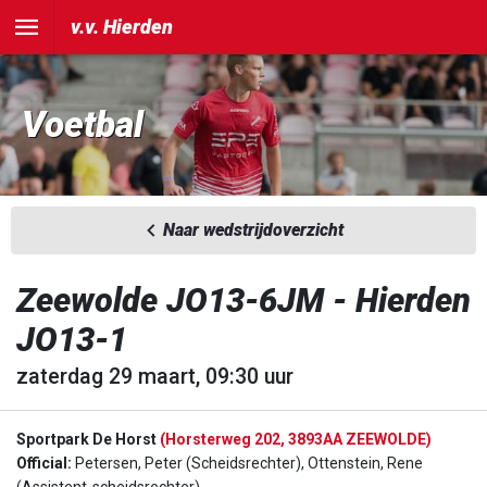
v.v. Hierden
Voetbal
Naar wedstrijdoverzicht
Zeewolde JO13-6JM - Hierden
JO13-1
zaterdag 29 maart, 09:30 uur
Sportpark De Horst
(Horsterweg 202, 3893AA ZEEWOLDE)
Official:
Petersen, Peter (Scheidsrechter), Ottenstein, Rene