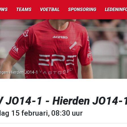
UWS
TEAMS
VOETBAL
SPONSORING
LEDENINF
tegen Hierden JO14-1
V JO14-1 - Hierden JO14-
ag 15 februari, 08:30 uur