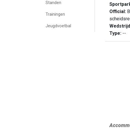
Standen
Sportpar
Official:
Br
Trainingen
scheidsre
Wedstrij
Jeugdvoetbal
Type:
--
Accommo