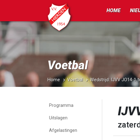
HOME
NIE
Voetbal
Home
Voetbal
Wedstrijd: IJVV JO14-1 
Programma
IJV
Uitslagen
zaterd
Afgelastingen