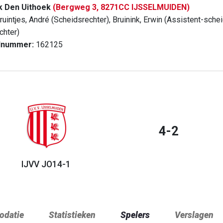
k Den Uithoek
(Bergweg 3, 8271CC IJSSELMUIDEN)
uintjes, André (Scheidsrechter), Bruinink, Erwin (Assistent-schei
chter)
dnummer:
162125
4-2
IJVV JO14-1
datie
Statistieken
Spelers
Verslagen