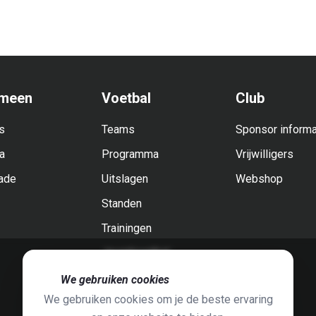
meen
Voetbal
Club
s
Teams
Sponsor informa
a
Programma
Vrijwilligers
ade
Uitslagen
Webshop
Standen
Trainingen
Jeugdvoetbal
🍪
We gebruiken cookies
We gebruiken cookies om je de beste ervaring