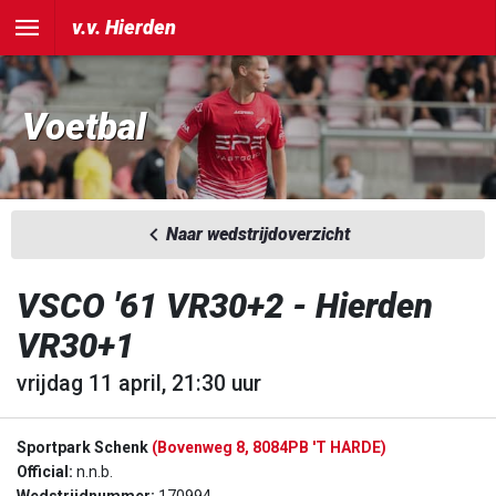
v.v. Hierden
Voetbal
Naar wedstrijdoverzicht
VSCO '61 VR30+2 - Hierden
VR30+1
vrijdag 11 april, 21:30 uur
Sportpark Schenk
(Bovenweg 8, 8084PB 'T HARDE)
Official:
n.n.b.