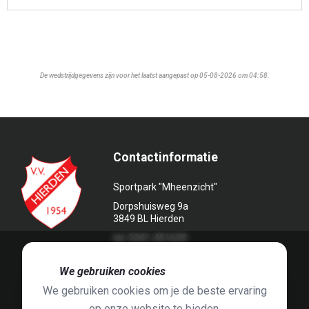
De wedstrijdgegevens zijn voor het laatst aangepast op 05-08-2026 om 04:58.
Contactinformatie
Sportpark "Mheenzicht"
Dorpshuisweg 9a
3849 BL Hierden
tel. 0341-451639
🍪
We gebruiken cookies
We gebruiken cookies om je de beste ervaring
op onze website te bieden.