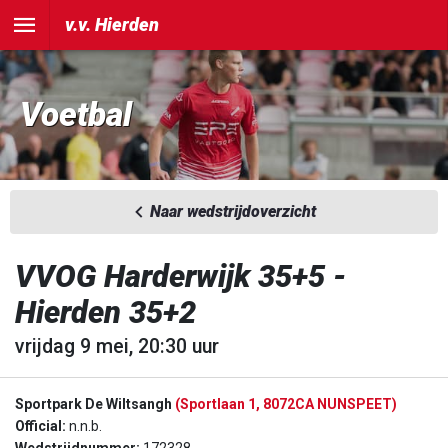
v.v. Hierden
Voetbal
Naar wedstrijdoverzicht
VVOG Harderwijk 35+5 -
Hierden 35+2
vrijdag 9 mei, 20:30 uur
Sportpark De Wiltsangh
(Sportlaan 1, 8072CA NUNSPEET)
Official:
n.n.b.