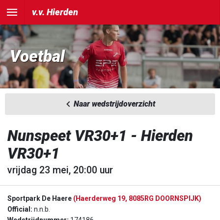
v.v. Hierden
Voetbal
Naar wedstrijdoverzicht
Nunspeet VR30+1 - Hierden
VR30+1
vrijdag 23 mei, 20:00 uur
Sportpark De Haere
(Haerderweg 19, 8085RG DOORNSPIJK)
Official:
n.n.b.