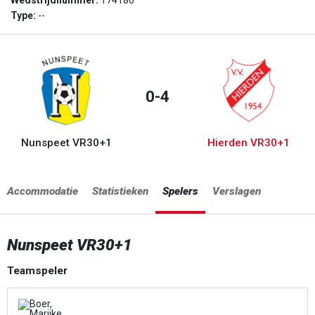
Wedstrijdnummer:
174186
Type:
--
0-4
Nunspeet VR30+1
Hierden VR30+1
Accommodatie
Statistieken
Spelers
Verslagen
Nunspeet VR30+1
Teamspeler