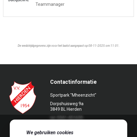
Teammanager
De wedstrijdgegevens zijn voor het laatst aangepast op 08-11-2025 om 11:01.
Contactinformatie
Sportpark "Mheenzicht"
Dorpshuisweg 9a
3849 BL Hierden
tel. 0341-451639
🍪
We gebruiken cookies