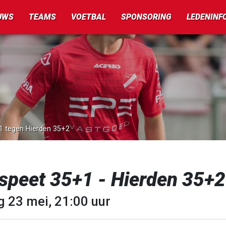
UWS
TEAMS
VOETBAL
SPONSORING
LEDENINF
1 tegen Hierden 35+2
speet 35+1 - Hierden 35+2
g 23 mei, 21:00 uur