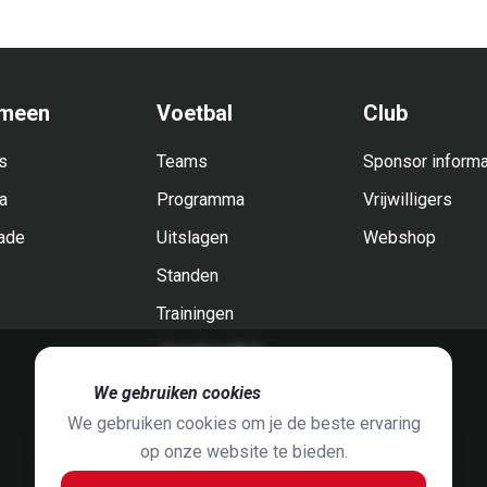
meen
Voetbal
Club
s
Teams
Sponsor informa
a
Programma
Vrijwilligers
ade
Uitslagen
Webshop
Standen
Trainingen
Jeugdvoetbal
🍪
We gebruiken cookies
We gebruiken cookies om je de beste ervaring
op onze website te bieden.
Foto's door
Jaap Hop
& ontwerpen door
Grafyska