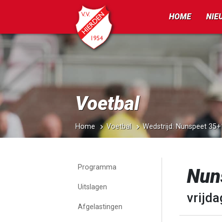
HOME
NIE
Voetbal
Home
Voetbal
Wedstrijd: Nunspeet 35+
Programma
Nun
Uitslagen
vrijda
Afgelastingen