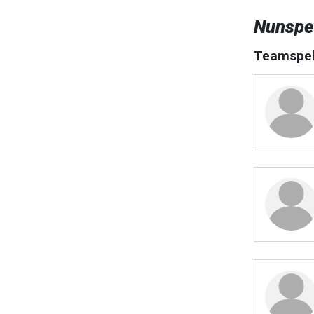
Nunspe
Teamspel