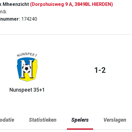
k Mheenzicht
(Dorpshuisweg 9 A, 3849BL HIERDEN)
n.b.
dnummer:
174240
1-2
Nunspeet 35+1
datie
Statistieken
Spelers
Verslagen