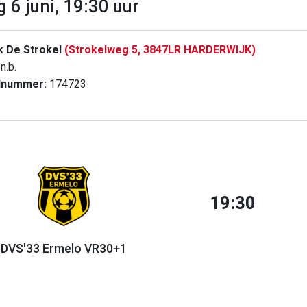
g 6 juni, 19:30 uur
k De Strokel
(Strokelweg 5, 3847LR HARDERWIJK)
n.b.
dnummer:
174723
19:30
DVS'33 Ermelo VR30+1