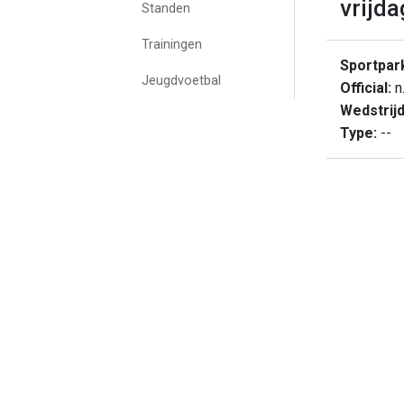
vrijda
Standen
Trainingen
Sportpar
Jeugdvoetbal
Official:
n.
Wedstrij
Type:
--