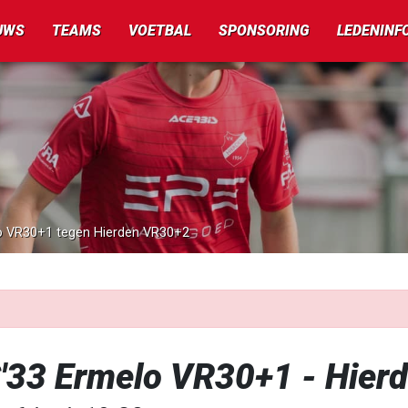
UWS
TEAMS
VOETBAL
SPONSORING
LEDENINF
lo VR30+1 tegen Hierden VR30+2
'33 Ermelo VR30+1 - Hier