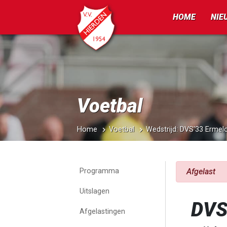
HOME
NIE
Voetbal
Home
Voetbal
Wedstrijd: DVS'33 Erme
Programma
Afgelast
Uitslagen
DVS
Afgelastingen