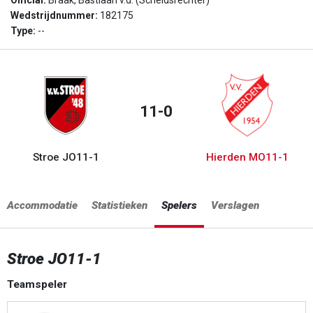
Official:
Braak, Bastiaan v.d. (Scheidsrechter)
Wedstrijdnummer:
182175
Type:
--
11-0
Stroe JO11-1
Hierden MO11-1
Accommodatie
Statistieken
Spelers
Verslagen
Stroe JO11-1
Teamspeler