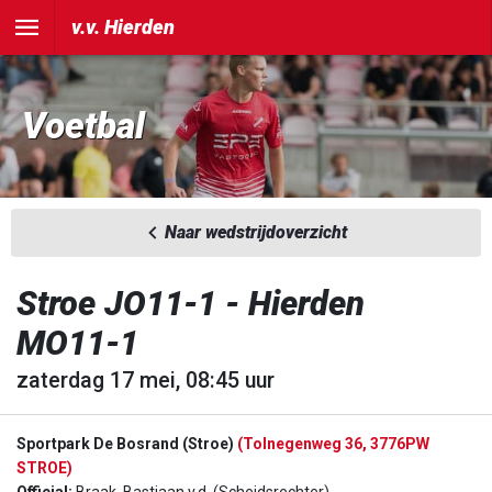
v.v. Hierden
Voetbal
Naar wedstrijdoverzicht
Stroe JO11-1 - Hierden
MO11-1
zaterdag 17 mei, 08:45 uur
Sportpark De Bosrand (Stroe)
(Tolnegenweg 36, 3776PW
STROE)