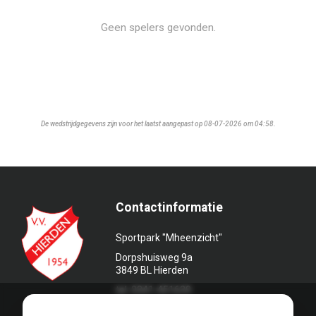
Geen spelers gevonden.
De wedstrijdgegevens zijn voor het laatst aangepast op 08-07-2026 om 04:58.
Contactinformatie
Sportpark "Mheenzicht"
Dorpshuisweg 9a
3849 BL Hierden
tel. 0341-451639