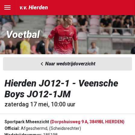
v.v. Hierden
Voetbal
Naar wedstrijdoverzicht
Hierden JO12-1 - Veensche
Boys JO12-1JM
zaterdag 17 mei, 10:00 uur
Sportpark Mheenzicht
(Dorpshuisweg 9 A, 3849BL HIERDEN)
Official:
Afgeschermd, (Scheidsrechter)