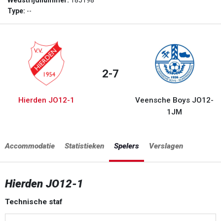
Wedstrijdnummer:
185198
Type:
--
2-7
Hierden JO12-1
Veensche Boys JO12-
1JM
Accommodatie
Statistieken
Spelers
Verslagen
Hierden JO12-1
Technische staf