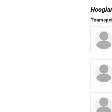
Hoogla
Teamspel