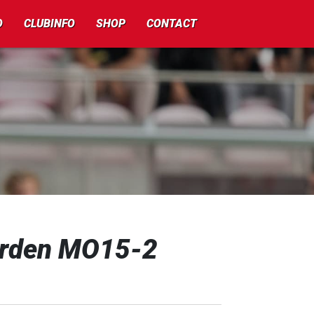
O
CLUBINFO
SHOP
CONTACT
erden MO15-2