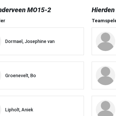
nderveen MO15-2
Hierden
er
Teamspel
Dormael, Josephine van
Groenevelt, Bo
Lipholt, Aniek