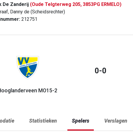
k De Zanderij
(Oude Telgterweg 205, 3853PG ERMELO)
raaf, Danny de (Scheidsrechter)
dnummer:
212751
0-0
Hooglanderveen MO15-2
datie
Statistieken
Spelers
Verslagen