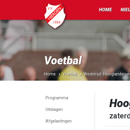
HOME
NIE
Voetbal
Home
Voetbal
Wedstrijd: Hooglanderv
Programma
Hoo
Uitslagen
zaterd
Afgelastingen