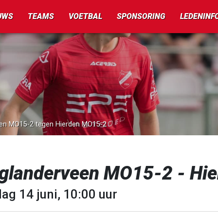
UWS
TEAMS
VOETBAL
SPONSORING
LEDENINF
een MO15-2 tegen Hierden MO15-2
glanderveen MO15-2 - Hi
ag 14 juni, 10:00 uur