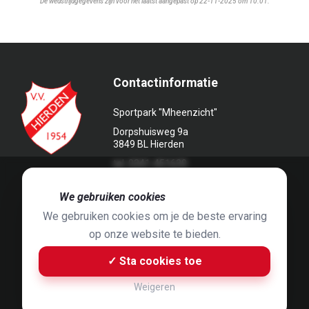
De wedstrijdgegevens zijn voor het laatst aangepast op 22-11-2025 om 10:01.
Contactinformatie
Sportpark "Mheenzicht"
Dorpshuisweg 9a
3849 BL Hierden
tel. 0341-451639
🍪
We gebruiken cookies
We gebruiken cookies om je de beste ervaring
op onze website te bieden.
Foto's door
Jaap Hop
& ontwerpen door
Grafyska
✓ Sta cookies toe
Built by
Bluey B.V.
& Jelle de Haan
Weigeren