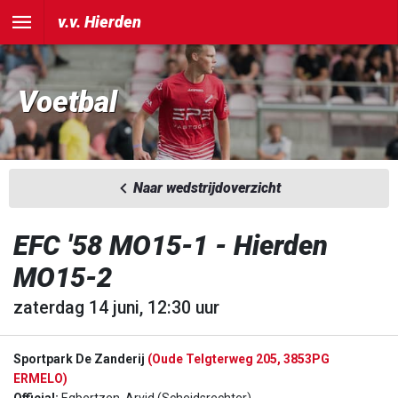
v.v. Hierden
Voetbal
Naar wedstrijdoverzicht
EFC '58 MO15-1 - Hierden
MO15-2
zaterdag 14 juni, 12:30 uur
Sportpark De Zanderij
(Oude Telgterweg 205, 3853PG
ERMELO)