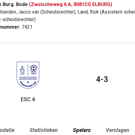
k Burg. Bode
(Zwolscheweg 6 A, 8081CG ELBURG)
oerden, Jacco van (Scheidsrechter), Land, Rick (Assistent-sche
t-scheidsrechter)
dnummer:
7421
4-3
ESC 4
datie
Statistieken
Spelers
Verslagen