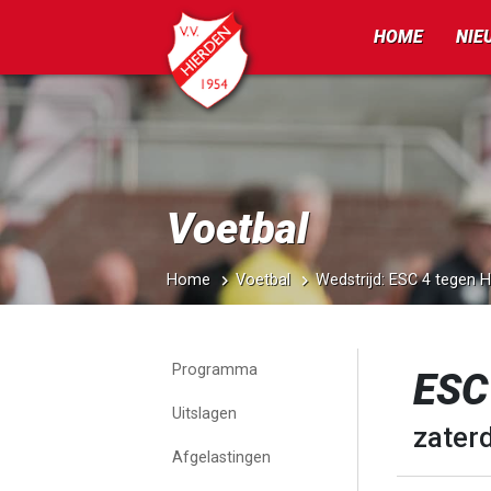
HOME
NIE
Voetbal
Home
Voetbal
Wedstrijd: ESC 4 tegen H
Programma
ESC 
Uitslagen
zater
Afgelastingen