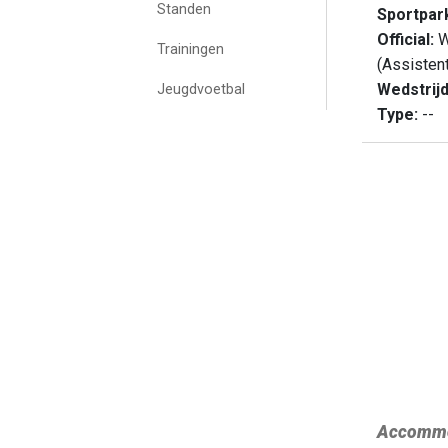
Standen
Sportpar
Official:
W
Trainingen
(Assisten
Wedstrij
Jeugdvoetbal
Type:
--
Accommo