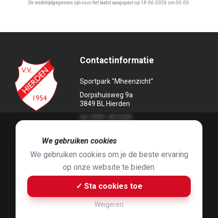
De wedstrijdgegevens zijn voor het laatst aangepast op 18-06-2026 om 00:00.
Contactinformatie
Sportpark "Mheenzicht"
Dorpshuisweg 9a
3849 BL Hierden
tel. 0341-451639
🍪
We gebruiken cookies
We gebruiken cookies om je de beste ervaring
op onze website te bieden.
Foto's door
Jaap Hop
& ontwerpen door
Grafyska
✓ Sta cookies toe
Built by
Bluey B.V.
& Jelle de Haan
Weigeren