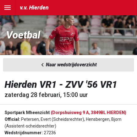
v.v. Hierden
Voetbal
Naar wedstrijdoverzicht
Hierden VR1 - ZVV '56 VR1
zaterdag 28 februari, 15:00 uur
Sportpark Mheenzicht
(Dorpshuisweg 9 A, 3849BL HIERDEN)
Official:
Petersen, Evert (Scheidsrechter), Hensbergen, Bjorn
(Assistent-scheidsrechter)
Wedstrijdnummer:
27236