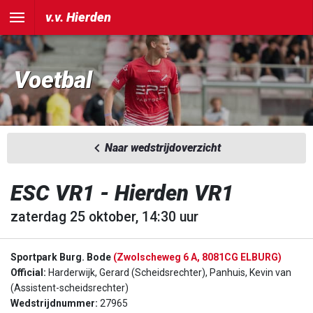
v.v. Hierden
Voetbal
Naar wedstrijdoverzicht
ESC VR1 - Hierden VR1
zaterdag 25 oktober, 14:30 uur
Sportpark Burg. Bode
(Zwolscheweg 6 A, 8081CG ELBURG)
Official:
Harderwijk, Gerard (Scheidsrechter), Panhuis, Kevin van
(Assistent-scheidsrechter)
Wedstrijdnummer:
27965