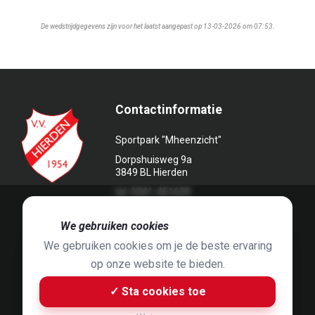
De wedstrijdgegevens zijn voor het laatst aangepast op 13-03-2026 om 07:53.
Contactinformatie
Sportpark "Mheenzicht"
Dorpshuisweg 9a
3849 BL Hierden
tel. 0341-451639
🍪
We gebruiken cookies
We gebruiken cookies om je de beste ervaring
op onze website te bieden.
Foto's door
Jaap Hop
& ontwerpen door
Grafyska
✓ Sta cookies toe
Built by
Bluey B.V.
& Jelle de Haan