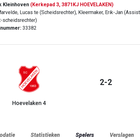
k Kleinhoven
(Kerkepad 3, 3871KJ HOEVELAKEN)
arvelde, Lucas te (Scheidsrechter), Kleermaker, Erik-Jan (Assis
t-scheidsrechter)
dnummer:
33382
2-2
Hoevelaken 4
datie
Statistieken
Spelers
Verslagen