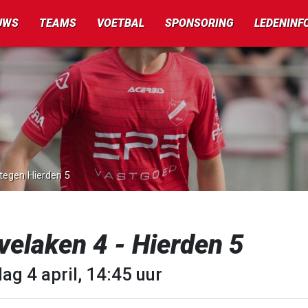
UWS
TEAMS
VOETBAL
SPONSORING
LEDENINF
 tegen Hierden 5
elaken 4 - Hierden 5
ag 4 april, 14:45 uur