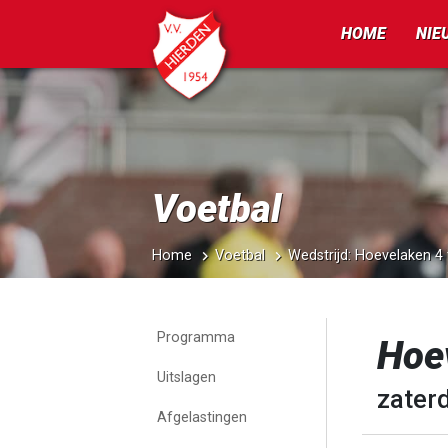
HOME
NIE
Voetbal
Home
Voetbal
Wedstrijd: Hoevelaken 4
Programma
Hoev
Uitslagen
zaterd
Afgelastingen