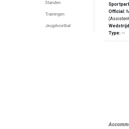
Standen
Sportpar
Official:
M
Trainingen
(Assisten
Wedstrij
Jeugdvoetbal
Type:
--
Accommo