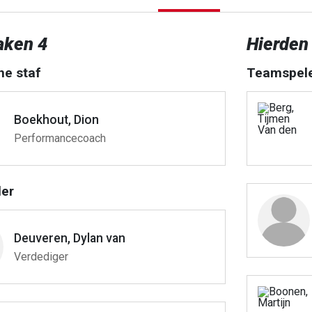
aken 4
Hierden
he staf
Teamspel
Boekhout, Dion
Performancecoach
er
Deuveren, Dylan van
Verdediger