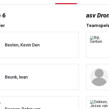
 6
asv Dro
er
Teamspel
Besten, Kevin Den
Beunk, Iwan