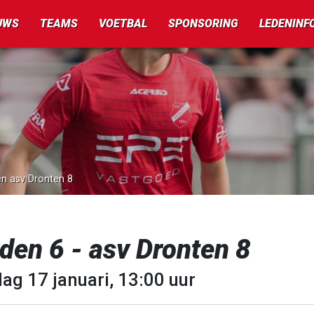
UWS
TEAMS
VOETBAL
SPONSORING
LEDENINF
en asv Dronten 8
den 6 - asv Dronten 8
ag 17 januari, 13:00 uur