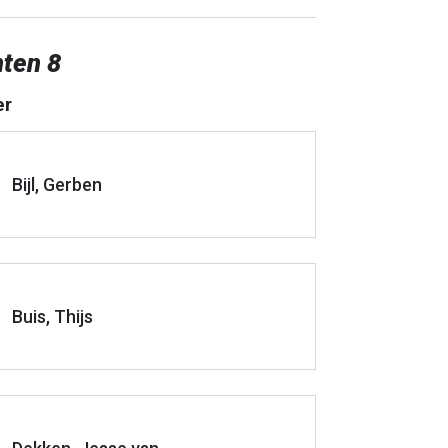
nten 8
er
Bijl, Gerben
Buis, Thijs