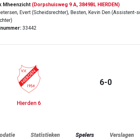
k Mheenzicht
(Dorpshuisweg 9 A, 3849BL HIERDEN)
etersen, Evert (Scheidsrechter), Besten, Kevin Den (Assistent-sch
chter)
dnummer:
33442
6-0
Hierden 6
datie
Statistieken
Spelers
Verslagen