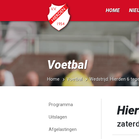
HOME
NIE
Voetbal
Home
Voetbal
Wedstrijd: Hierden 6 teg
Programma
Hier
Uitslagen
zaterd
Afgelastingen