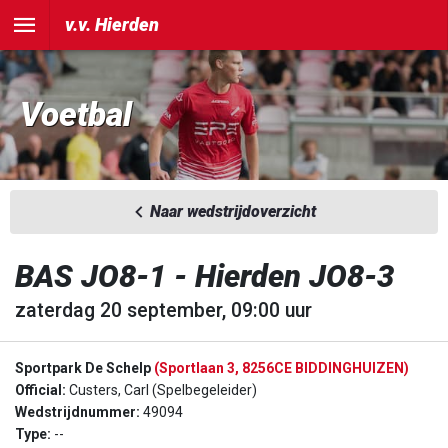
v.v. Hierden
Voetbal
Naar wedstrijdoverzicht
BAS JO8-1 - Hierden JO8-3
zaterdag 20 september, 09:00 uur
Sportpark De Schelp
(Sportlaan 3, 8256CE BIDDINGHUIZEN)
Official:
Custers, Carl (Spelbegeleider)
Wedstrijdnummer:
49094
Type:
--