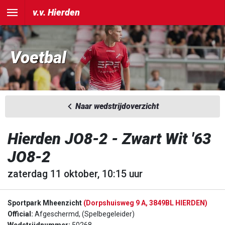
v.v. Hierden
Voetbal
Naar wedstrijdoverzicht
Hierden JO8-2 - Zwart Wit '63
JO8-2
zaterdag 11 oktober, 10:15 uur
Sportpark Mheenzicht
(Dorpshuisweg 9 A, 3849BL HIERDEN)
Official:
Afgeschermd, (Spelbegeleider)