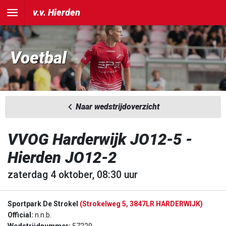
v.v. Hierden
Voetbal
Naar wedstrijdoverzicht
VVOG Harderwijk JO12-5 -
Hierden JO12-2
zaterdag 4 oktober, 08:30 uur
Sportpark De Strokel
(Strokelweg 5, 3847LR HARDERWIJK)
Official:
n.n.b.