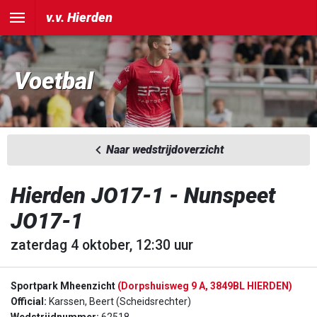
v.v. Hierden
Voetbal
Naar wedstrijdoverzicht
Hierden JO17-1 - Nunspeet
JO17-1
zaterdag 4 oktober, 12:30 uur
Sportpark Mheenzicht
(Dorpshuisweg 9 A, 3849BL HIERDEN)
Official:
Karssen, Beert (Scheidsrechter)