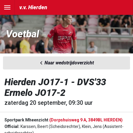
v.v. Hierden
Voetbal
Naar wedstrijdoverzicht
Hierden JO17-1 - DVS'33
Ermelo JO17-2
zaterdag 20 september, 09:30 uur
Sportpark Mheenzicht
(Dorpshuisweg 9 A, 3849BL HIERDEN)
Official:
Karssen, Beert (Scheidsrechter), Klein, Jens (Assistent-