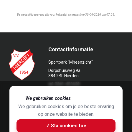
De wedstrijdgegevens zijn voor het laatst aangepast op 30-06-2026 om 07:05.
Contactinformatie
Sportpark "Mheenzicht"
Dorpshuisweg 9a
3849 BL Hierden
tel. 0341-451639
🍪
We gebruiken cookies
We gebruiken cookies om je de beste ervaring
op onze website te bieden.
Foto's door
Jaap Hop
& ontwerpen door
Grafyska
✓ Sta cookies toe