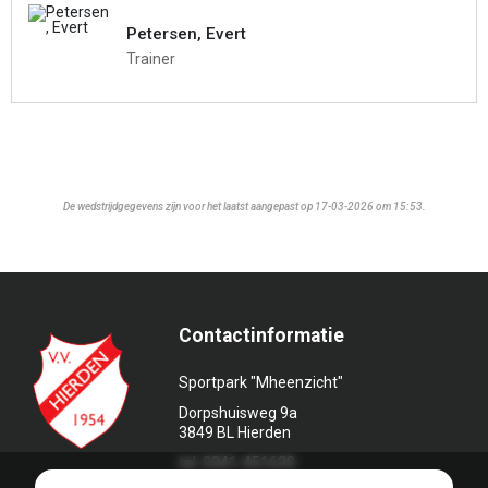
Petersen, Evert
Trainer
De wedstrijdgegevens zijn voor het laatst aangepast op 17-03-2026 om 15:53.
Contactinformatie
Sportpark "Mheenzicht"
Dorpshuisweg 9a
3849 BL Hierden
tel. 0341-451639