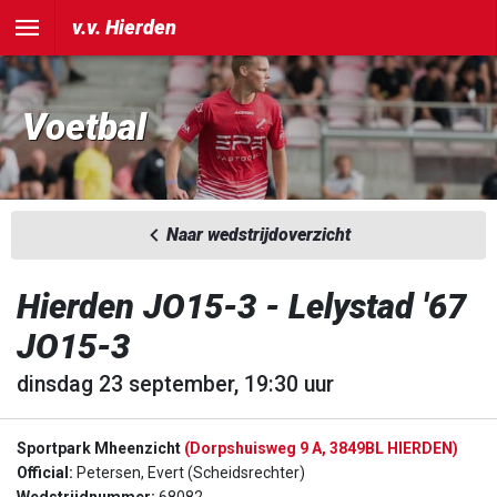
v.v. Hierden
Voetbal
Naar wedstrijdoverzicht
Hierden JO15-3 - Lelystad '67
JO15-3
dinsdag 23 september, 19:30 uur
Sportpark Mheenzicht
(Dorpshuisweg 9 A, 3849BL HIERDEN)
Official:
Petersen, Evert (Scheidsrechter)