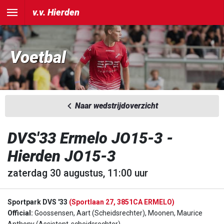
v.v. Hierden
Voetbal
Naar wedstrijdoverzicht
DVS'33 Ermelo JO15-3 -
Hierden JO15-3
zaterdag 30 augustus, 11:00 uur
Sportpark DVS '33
(Sportlaan 27, 3851CA ERMELO)
Official:
Goossensen, Aart (Scheidsrechter), Moonen, Maurice