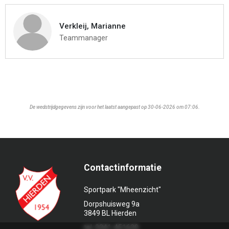
Verkleij, Marianne
Teammanager
De wedstrijdgegevens zijn voor het laatst aangepast op 30-06-2026 om 07:06.
Contactinformatie
Sportpark "Mheenzicht"
Dorpshuisweg 9a
3849 BL Hierden
tel. 0341-451639