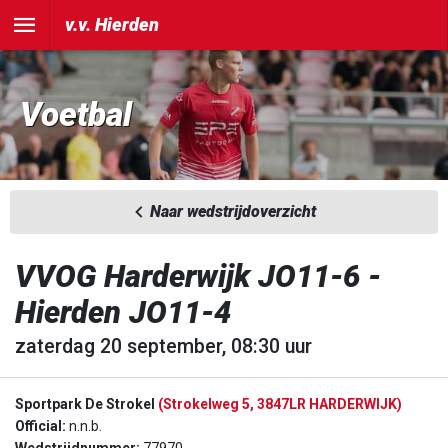
v.v. Hierden
Voetbal
Naar wedstrijdoverzicht
VVOG Harderwijk JO11-6 -
Hierden JO11-4
zaterdag 20 september, 08:30 uur
Sportpark De Strokel
(Strokelweg 5, 3847LR HARDERWIJK)
Official:
n.n.b.