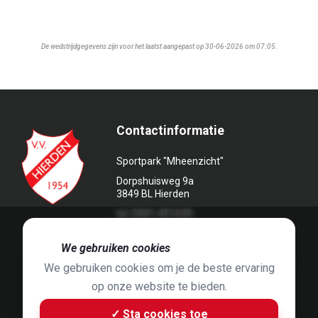
De wedstrijdgegevens zijn voor het laatst aangepast op 30-06-2026 om 07:05.
Contactinformatie
Sportpark "Mheenzicht"
Dorpshuisweg 9a
3849 BL Hierden
tel. 0341-451639
🍪
We gebruiken cookies
We gebruiken cookies om je de beste ervaring
op onze website te bieden.
Foto's door
Jaap Hop
& ontwerpen door
Grafyska
✓ Sta cookies toe